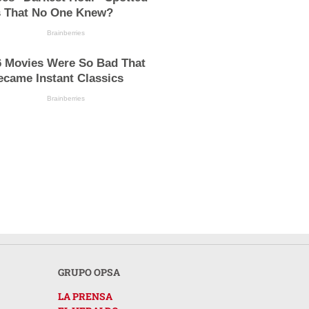
s That No One Knew?
Brainberries
6 Movies Were So Bad That
ecame Instant Classics
Brainberries
GRUPO OPSA
LA PRENSA