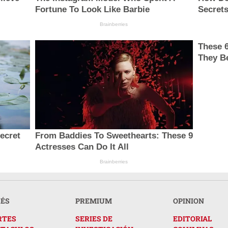
Fortune To Look Like Barbie
Secret
Brainberries
These 
They B
secret
From Baddies To Sweethearts: These 9
Actresses Can Do It All
Brainberries
RÉS
PREMIUM
OPINION
RTES
SERIES DE
EDITORIAL