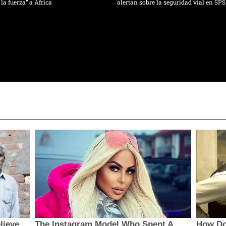
 la fuerza” a África
alertan sobre la seguridad vial en SPS
lieve
The Instagram Model Who Spent A
How Do