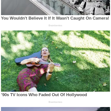
You Wouldn't Believe It If It Wasn't Caught On Camera!
Brainberries
’90s TV Icons Who Faded Out Of Hollywood
Brainberries