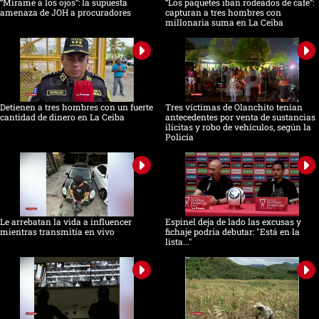
“Mírame a los ojos”: la supuesta
“Los paquetes iban rodeados de café”:
amenaza de JOH a procuradores
capturan a tres hombres con
millonaria suma en La Ceiba
Detienen a tres hombres con un fuerte
Tres víctimas de Olanchito tenían
cantidad de dinero en La Ceiba
antecedentes por venta de sustancias
ilícitas y robo de vehículos, según la
Policía
Le arrebatan la vida a influencer
Espinel deja de lado las excusas y
mientras transmitía en vivo
fichaje podría debutar: "Está en la
lista..."