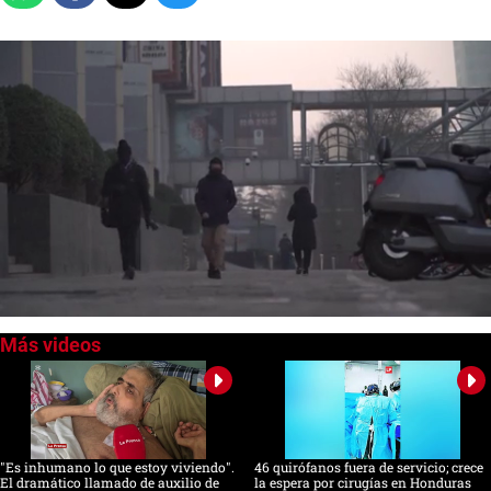
0
seconds
of
0
seconds
"Es inhumano lo que estoy viviendo".
46 quirófanos fuera de servicio; crece
El dramático llamado de auxilio de
la espera por cirugías en Honduras