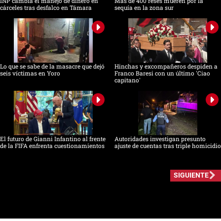
INP cambia el manejo de dinero en
Más de 400 reses mueren por la
cárceles tras desfalco en Támara
sequía en la zona sur
Lo que se sabe de la masacre que dejó
Hinchas y excompañeros despiden a
seis víctimas en Yoro
Franco Baresi con un último 'Ciao
capitano'
El futuro de Gianni Infantino al frente
Autoridades investigan presunto
de la FIFA enfrenta cuestionamientos
ajuste de cuentas tras triple homicidio
SIGUIENTE