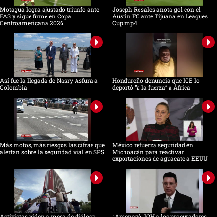
Motagua logra ajustado triunfo ante
Joseph Rosales anota gol con el
FAS y sigue firme en Copa
Austin FC ante Tijuana en Leagues
Centroamericana 2026
Cup.mp4
Así fue la llegada de Nasry Asfura a
Hondureño denuncia que ICE lo
Colombia
deportó “a la fuerza” a África
Más motos, más riesgos las cifras que
México refuerza seguridad en
alertan sobre la seguridad vial en SPS
Michoacán para reactivar
exportaciones de aguacate a EEUU
Activistas piden a mesa de diálogo
¿Amenazó JOH a los procuradores