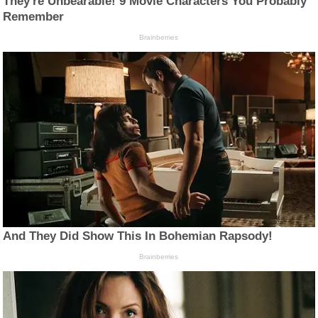
They're Unbearable! 9 Movie Characters You Probably
Remember
Brainberries
And They Did Show This In Bohemian Rapsody!
Brainberries