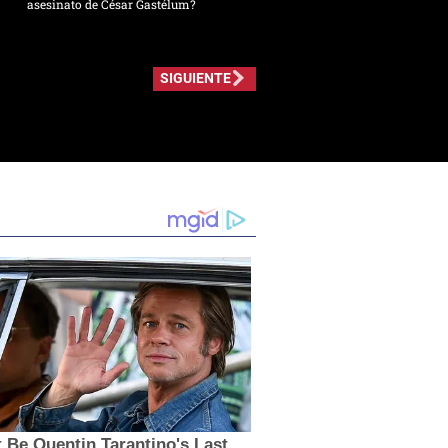
asesinato de César Gastélum?
SIGUIENTE
t Be Quentin Tarantino's Last