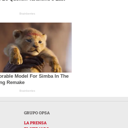
Brainberries
orable Model For Simba In The
ing Remake
Brainberries
GRUPO OPSA
LA PRENSA