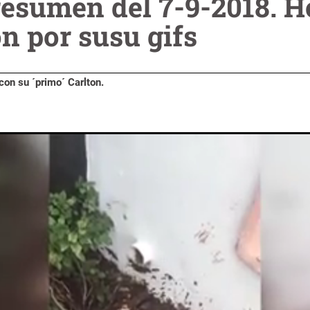
resumen del 7-9-2018. 
n por susu gifs
con su ´primo´ Carlton.