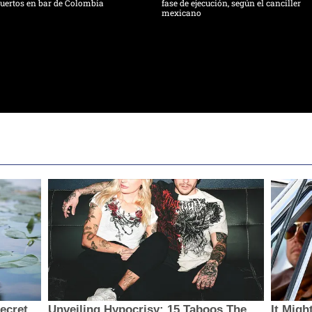
uertos en bar de Colombia
fase de ejecución, según el canciller
mexicano
secret
Unveiling Hypocrisy: 15 Taboos The
It Migh