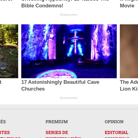
Bible Condemns!
Movie
Brainberries
t
17 Astonishingly Beautiful Cave
The Ad
Churches
Lion K
Brainberries
RÉS
PREMIUM
OPINION
RTES
SERIES DE
EDITORIAL