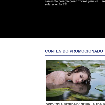
caminata para preparar nuevos paneles
m
solares en la EEI
CONTENIDO PROMOCIONADO
Why this ordinary drink is the 