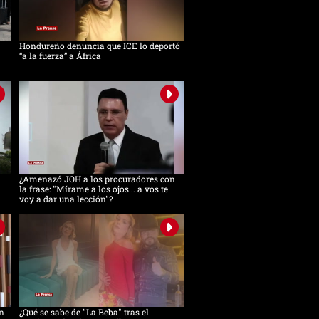
Hondureño denuncia que ICE lo deportó
“a la fuerza” a África
¿Amenazó JOH a los procuradores con
la frase: "Mírame a los ojos... a vos te
voy a dar una lección"?
n
¿Qué se sabe de "La Beba" tras el