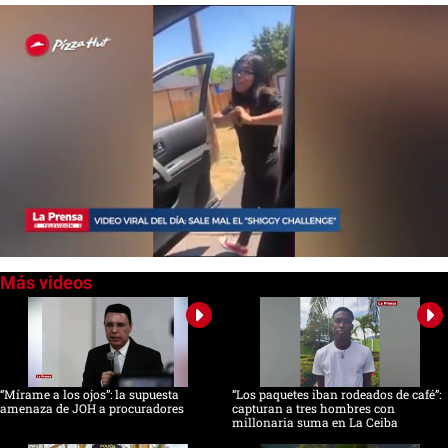
0
of
3
minutes,
35
seconds
“Mírame a los ojos”: la supuesta
“Los paquetes iban rodeados de café”:
amenaza de JOH a procuradores
capturan a tres hombres con
millonaria suma en La Ceiba