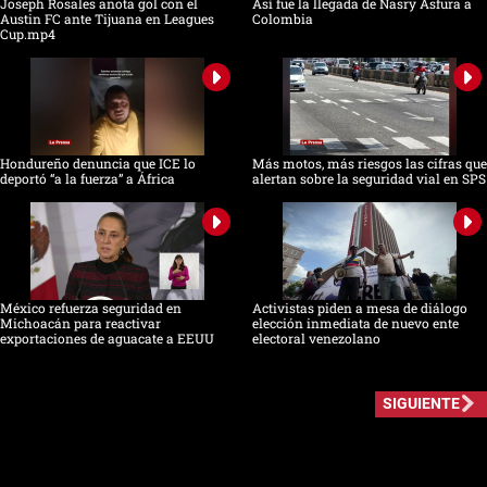
Joseph Rosales anota gol con el
Así fue la llegada de Nasry Asfura a
Austin FC ante Tijuana en Leagues
Colombia
Cup.mp4
Hondureño denuncia que ICE lo
Más motos, más riesgos las cifras que
deportó “a la fuerza” a África
alertan sobre la seguridad vial en SPS
México refuerza seguridad en
Activistas piden a mesa de diálogo
Michoacán para reactivar
elección inmediata de nuevo ente
exportaciones de aguacate a EEUU
electoral venezolano
SIGUIENTE