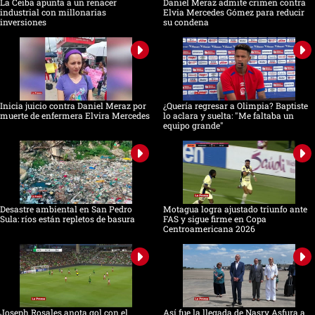
La Ceiba apunta a un renacer
Daniel Meraz admite crimen contra
industrial con millonarias
Elvia Mercedes Gómez para reducir
inversiones
su condena
Inicia juicio contra Daniel Meraz por
¿Quería regresar a Olimpia? Baptiste
muerte de enfermera Elvira Mercedes
lo aclara y suelta: "Me faltaba un
equipo grande"
Desastre ambiental en San Pedro
Motagua logra ajustado triunfo ante
Sula: ríos están repletos de basura
FAS y sigue firme en Copa
Centroamericana 2026
Joseph Rosales anota gol con el
Así fue la llegada de Nasry Asfura a