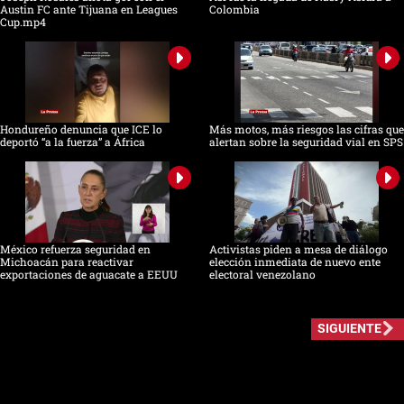
Austin FC ante Tijuana en Leagues
Colombia
Cup.mp4
Hondureño denuncia que ICE lo
Más motos, más riesgos las cifras que
deportó “a la fuerza” a África
alertan sobre la seguridad vial en SPS
México refuerza seguridad en
Activistas piden a mesa de diálogo
Michoacán para reactivar
elección inmediata de nuevo ente
exportaciones de aguacate a EEUU
electoral venezolano
SIGUIENTE