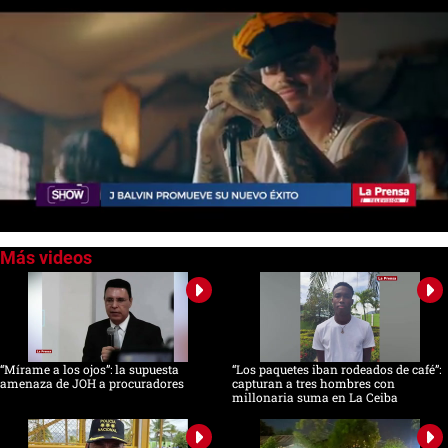
0
seconds
of
0
seconds
“Mírame a los ojos”: la supuesta
“Los paquetes iban rodeados de café”:
amenaza de JOH a procuradores
capturan a tres hombres con
millonaria suma en La Ceiba