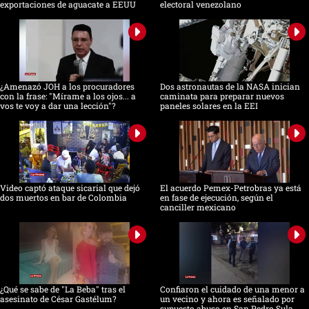
exportaciones de aguacate a EEUU
electoral venezolano
¿Amenazó JOH a los procuradores
Dos astronautas de la NASA inician
con la frase: "Mírame a los ojos... a
caminata para preparar nuevos
vos te voy a dar una lección"?
paneles solares en la EEI
Video captó ataque sicarial que dejó
El acuerdo Pemex-Petrobras ya está
dos muertos en bar de Colombia
en fase de ejecución, según el
canciller mexicano
¿Qué se sabe de "La Beba" tras el
Confiaron el cuidado de una menor a
asesinato de César Gastélum?
un vecino y ahora es señalado por
supuesto abuso en San Pedro Sula