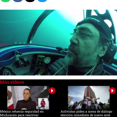
0
seconds
of
0
seconds
México refuerza seguridad en
Activistas piden a mesa de diálogo
Michoacán para reactivar
elección inmediata de nuevo ente