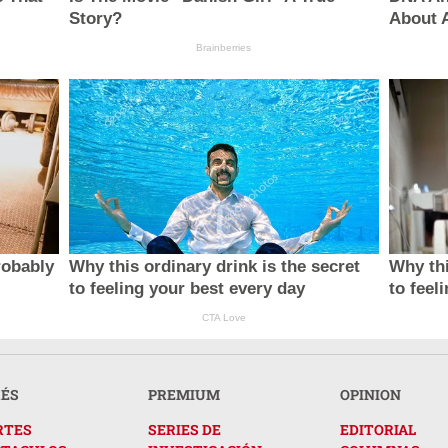
Story?
About A
Brainberries
robably
Why this ordinary drink is the secret
Why thi
to feeling your best every day
to feel
CTA Love
RÉS
PREMIUM
OPINION
RTES
SERIES DE
EDITORIAL