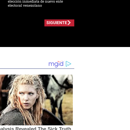
elección inmediata de nuevo ente
electoral venezolano
SIGUIENTE
lysis Revealed The Sick Truth