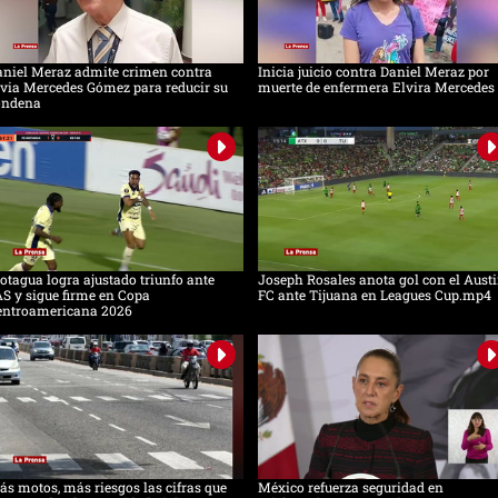
aniel Meraz admite crimen contra
Inicia juicio contra Daniel Meraz por
via Mercedes Gómez para reducir su
muerte de enfermera Elvira Mercedes
ondena
tagua logra ajustado triunfo ante
Joseph Rosales anota gol con el Aust
S y sigue firme en Copa
FC ante Tijuana en Leagues Cup.mp4
entroamericana 2026
s motos, más riesgos las cifras que
México refuerza seguridad en