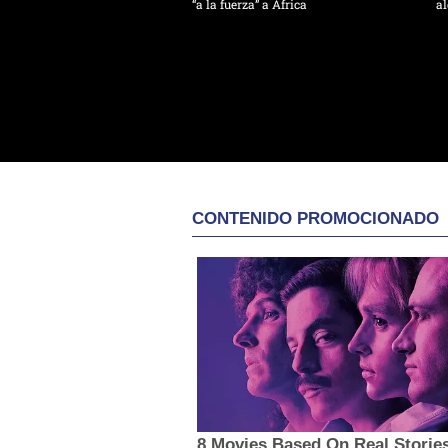
“a la fuerza” a África
al
CONTENIDO PROMOCIONADO
8 Movies Based On Real Storie