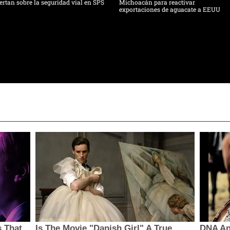
ertan sobre la seguridad vial en SPS
Michoacán para reactivar
exportaciones de aguacate a EEUU
s That
Is The Movie "Danish Girl" A True
DNA Ana