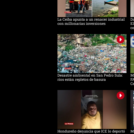
La Ceiba apunta a un renacer industrial
D
con millonarias inversiones
El
c
Desastre ambiental en San Pedro Sula:
Mo
ríos están repletos de basura
FA
C
Hondureño denuncia que ICE lo deportó
Má