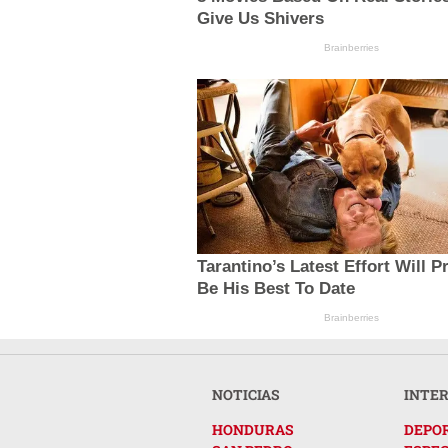
Give Us Shivers
Brainberries
Tarantino’s Latest Effort Will P
Be His Best To Date
Brainberries
NOTICIAS
INTE
HONDURAS
DEPO