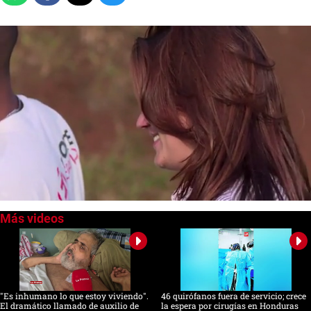
0
seconds
of
0
seconds
"Es inhumano lo que estoy viviendo".
46 quirófanos fuera de servicio; crece
El dramático llamado de auxilio de
la espera por cirugías en Honduras