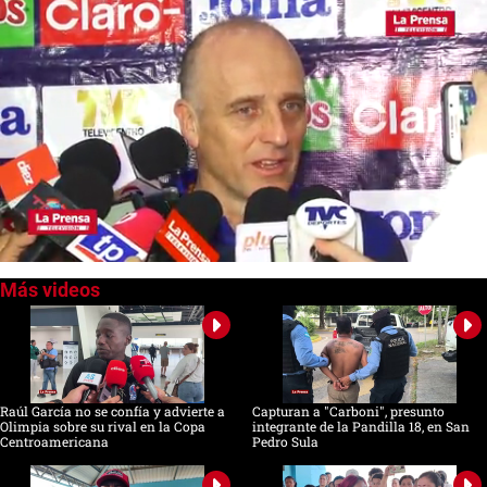
0
seconds
of
5
minutes,
6
seconds
Raúl García no se confía y advierte a
Capturan a "Carboni", presunto
Olimpia sobre su rival en la Copa
integrante de la Pandilla 18, en San
Centroamericana
Pedro Sula