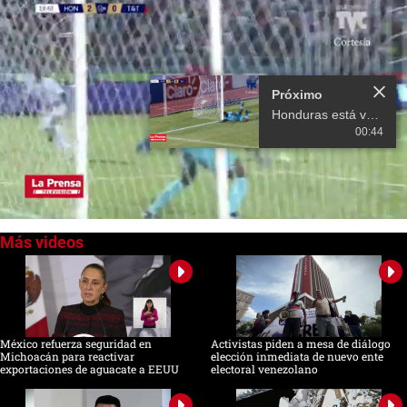
Próximo
Honduras está venciendo 3-0 A Trinidad Y Tobago
00:44
0
seconds
of
0
seconds
México refuerza seguridad en
Activistas piden a mesa de diálogo
Michoacán para reactivar
elección inmediata de nuevo ente
exportaciones de aguacate a EEUU
electoral venezolano