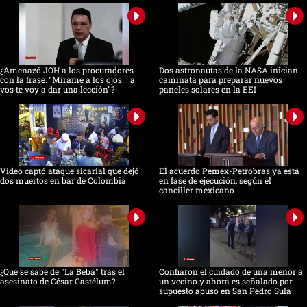
¿Amenazó JOH a los procuradores
Dos astronautas de la NASA inician
con la frase: "Mírame a los ojos... a
caminata para preparar nuevos
vos te voy a dar una lección"?
paneles solares en la EEI
Video captó ataque sicarial que dejó
El acuerdo Pemex-Petrobras ya está
dos muertos en bar de Colombia
en fase de ejecución, según el
canciller mexicano
¿Qué se sabe de "La Beba" tras el
Confiaron el cuidado de una menor a
asesinato de César Gastélum?
un vecino y ahora es señalado por
supuesto abuso en San Pedro Sula