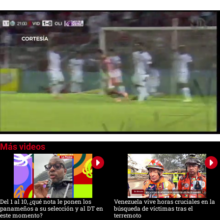
0
of
1
minute,
35
seconds
Del 1 al 10, ¿qué nota le ponen los
Venezuela vive horas cruciales en la
panameños a su selección y al DT en
búsqueda de víctimas tras el
este momento?
terremoto