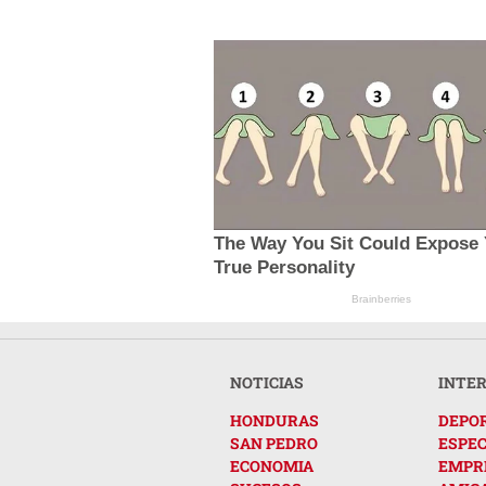
The Way You Sit Could Expose
True Personality
Brainberries
NOTICIAS
INTE
HONDURAS
DEPO
SAN PEDRO
ESPE
ECONOMIA
EMPR