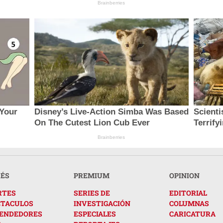
Brainberries
 Your
Disney’s Live-Action Simba Was Based
Scient
On The Cutest Lion Cub Ever
Terrify
Brainberries
RÉS
PREMIUM
OPINION
RTES
SERIES DE
EDITORIAL
CTACULOS
INVESTIGACIÓN
COLUMNAS
ENDEDORES
ESPECIALES
CARICATURA