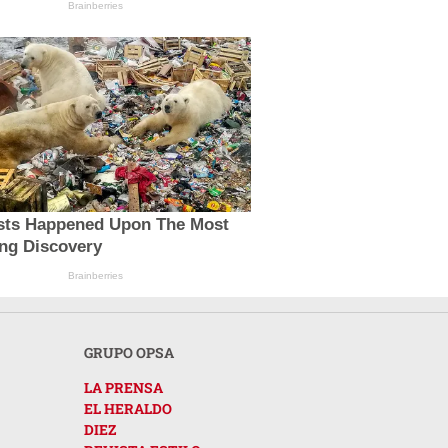
Brainberries
ists Happened Upon The Most
ing Discovery
Brainberries
GRUPO OPSA
LA PRENSA
EL HERALDO
DIEZ