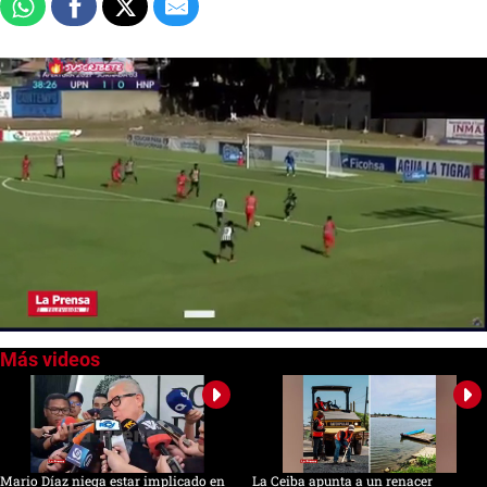
0
seconds
of
0
seconds
Mario Díaz niega estar implicado en
La Ceiba apunta a un renacer