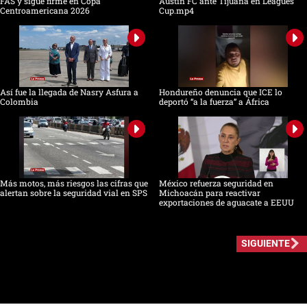
FAS y sigue firme en Copa
Austin FC ante Tijuana en Leagues
Centroamericana 2026
Cup.mp4
Así fue la llegada de Nasry Asfura a
Hondureño denuncia que ICE lo
Colombia
deportó “a la fuerza” a África
Más motos, más riesgos las cifras que
México refuerza seguridad en
alertan sobre la seguridad vial en SPS
Michoacán para reactivar
exportaciones de aguacate a EEUU
SIGUIENTE