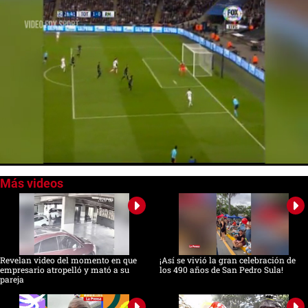
0
seconds
of
0
seconds
Revelan video del momento en que
¡Así se vivió la gran celebración de
empresario atropelló y mató a su
los 490 años de San Pedro Sula!
pareja