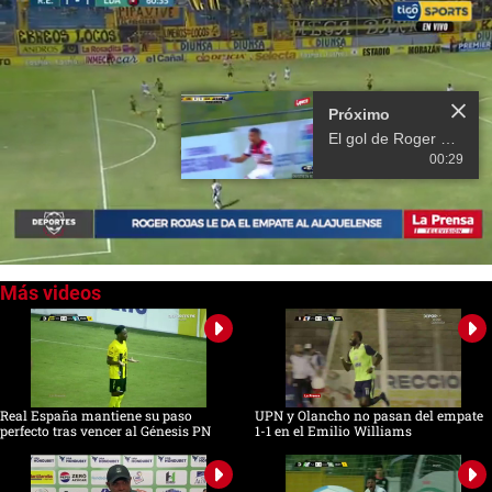
Próximo
El gol de Roger Rojas para empate del Alajuelense ante Cartaginés
00:29
0
of
26
seconds
Real España mantiene su paso
UPN y Olancho no pasan del empate
perfecto tras vencer al Génesis PN
1-1 en el Emilio Williams