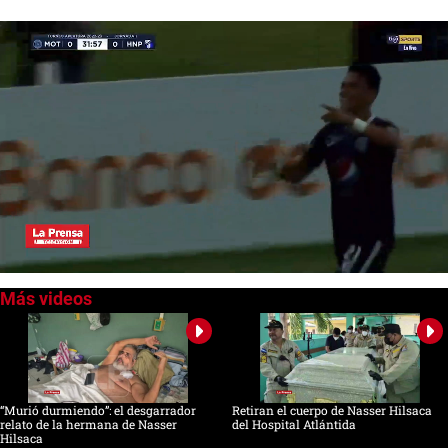
0
seconds
of
1
minute,
25
seconds
“Murió durmiendo”: el desgarrador
Retiran el cuerpo de Nasser Hilsaca
relato de la hermana de Nasser
del Hospital Atlántida
Hilsaca