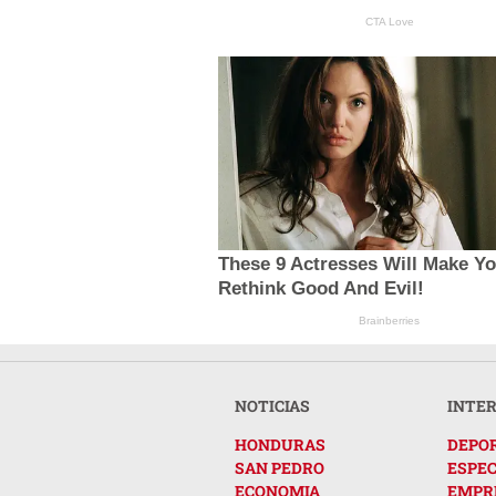
CTA Love
These 9 Actresses Will Make Y
Rethink Good And Evil!
Brainberries
NOTICIAS
INTE
HONDURAS
DEPO
SAN PEDRO
ESPE
ECONOMIA
EMPR