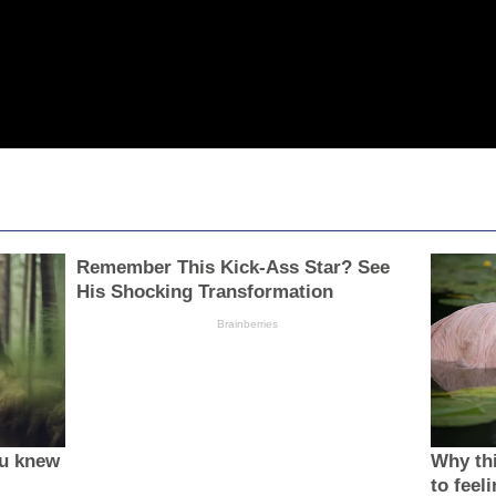
Remember This Kick-Ass Star? See
His Shocking Transformation
Brainberries
ou knew
Why thi
to feel