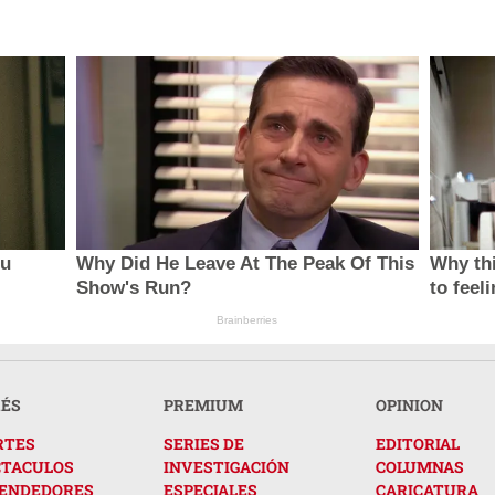
ou
Why Did He Leave At The Peak Of This
Why thi
Show's Run?
to feel
Brainberries
RÉS
PREMIUM
OPINION
RTES
SERIES DE
EDITORIAL
CTACULOS
INVESTIGACIÓN
COLUMNAS
ENDEDORES
ESPECIALES
CARICATURA