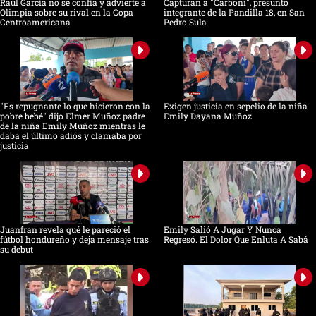
Raúl García no se confía y advierte a
Capturan a "Carboni", presunto
Olimpia sobre su rival en la Copa
integrante de la Pandilla 18, en San
Centroamericana
Pedro Sula
"Es repugnante lo que hicieron con la
Exigen justicia en sepelio de la niña
pobre bebé" dijo Elmer Muñoz padre
Emily Dayana Muñoz
de la niña Emily Muñoz mientras le
daba el último adiós y clamaba por
justicia
Juanfran revela qué le pareció el
Emily Salió A Jugar Y Nunca
fútbol hondureño y deja mensaje tras
Regresó. El Dolor Que Enluta A Sabá
su debut