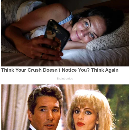
Think Your Crush Doesn't Notice You? Think Again
Brainberries