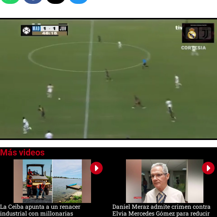
0
seconds
of
0
seconds
La Ceiba apunta a un renacer
Daniel Meraz admite crimen contra
industrial con millonarias
Elvia Mercedes Gómez para reducir