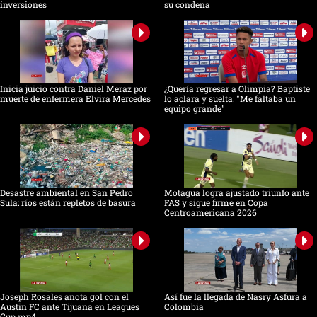
inversiones
su condena
Inicia juicio contra Daniel Meraz por
¿Quería regresar a Olimpia? Baptiste
muerte de enfermera Elvira Mercedes
lo aclara y suelta: "Me faltaba un
equipo grande"
Desastre ambiental en San Pedro
Motagua logra ajustado triunfo ante
Sula: ríos están repletos de basura
FAS y sigue firme en Copa
Centroamericana 2026
Joseph Rosales anota gol con el
Así fue la llegada de Nasry Asfura a
Austin FC ante Tijuana en Leagues
Colombia
Cup.mp4