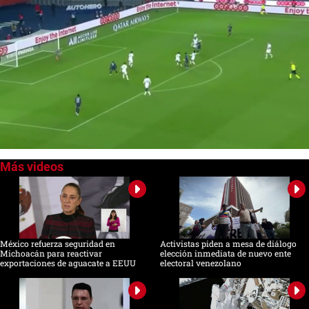
0
of
1
minute,
14
seconds
México refuerza seguridad en
Activistas piden a mesa de diálogo
Michoacán para reactivar
elección inmediata de nuevo ente
exportaciones de aguacate a EEUU
electoral venezolano