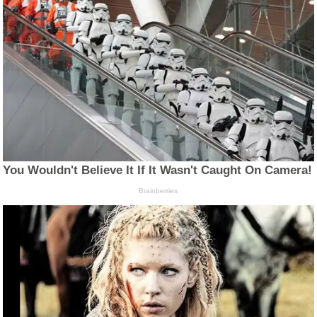
You Wouldn't Believe It If It Wasn't Caught On Camera!
Brainberries