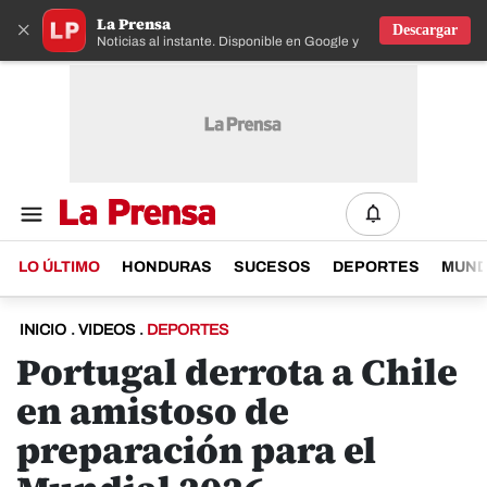
La Prensa
×
Descargar
Noticias al instante. Disponible en Google y IOS
LO ÚLTIMO
HONDURAS
SUCESOS
DEPORTES
MUN
INICIO
.
VIDEOS
.
DEPORTES
Portugal derrota a Chile
en amistoso de
preparación para el