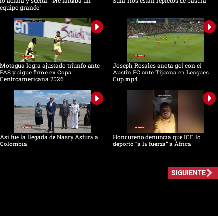
lo aclara y suelta: "Me faltaba un
Sula: ríos están repletos de basura
equipo grande"
Motagua logra ajustado triunfo ante
Joseph Rosales anota gol con el
FAS y sigue firme en Copa
Austin FC ante Tijuana en Leagues
Centroamericana 2026
Cup.mp4
Así fue la llegada de Nasry Asfura a
Hondureño denuncia que ICE lo
Colombia
deportó “a la fuerza” a África
SIGUIENTE