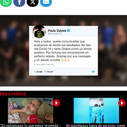
0
seconds
of
0
seconds
"Es inhumano lo que estoy viviendo".
46 quirófanos fuera de servicio; crece