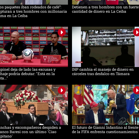
os paquetes iban rodeados de café”:
Detienen a tres hombres con un fuerte
pturan a tres hombres con millonaria
cantidad de dinero en La Ceiba
uma en La Ceiba
pinel deja de lado las excusas y
INP cambia el manejo de dinero en
chaje podría debutar: "Está en la
cárceles tras desfalco en Támara
sta..."
inchas y excompañeros despiden a
El futuro de Gianni Infantino al frente
anco Baresi con un último 'Ciao
de la FIFA enfrenta cuestionamientos
pitano'