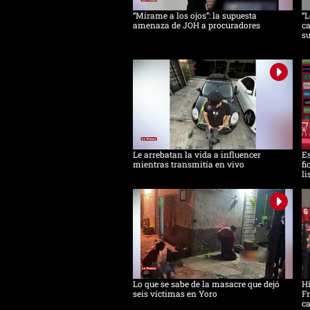
“Mírame a los ojos”: la supuesta
“L
amenaza de JOH a procuradores
ca
s
Le arrebatan la vida a influencer
Es
mientras transmitía en vivo
fi
li
Lo que se sabe de la masacre que dejó
H
seis víctimas en Yoro
Fr
ca