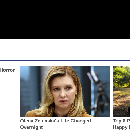
 Horror
Olena Zelenska's Life Changed
Top 8 P
Overnight
Happy L