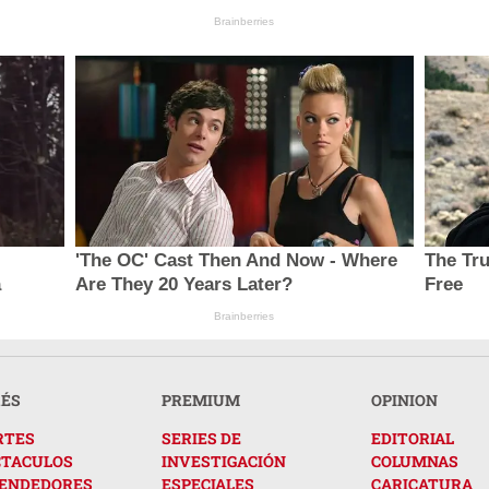
Brainberries
'The OC' Cast Then And Now - Where
The Tru
a
Are They 20 Years Later?
Free
Brainberries
RÉS
PREMIUM
OPINION
RTES
SERIES DE
EDITORIAL
CTACULOS
INVESTIGACIÓN
COLUMNAS
ENDEDORES
ESPECIALES
CARICATURA