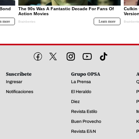
Suscríbete
Grupo OPSA
A
Ingresar
La Prensa
Q
Notificaciones
El Heraldo
P
Diez
P
Revista Estilo
M
Buen Provecho
K
Revista E&N
P