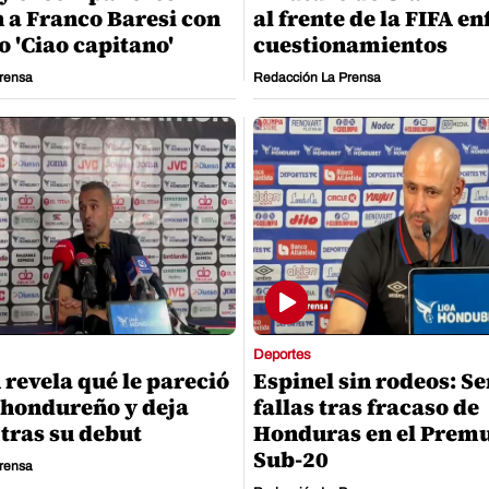
 a Franco Baresi con
al frente de la FIFA e
o 'Ciao capitano'
cuestionamientos
rensa
Redacción La Prensa
Deportes
 revela qué le pareció
Espinel sin rodeos: S
l hondureño y deja
fallas tras fracaso de
tras su debut
Honduras en el Prem
Sub-20
rensa