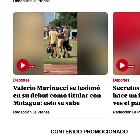
Redacción La Prensa
Deportes
Deportes
Valerio Marinacci se lesionó
Secretos
en su debut como titular con
hace un 
Motagua: esto se sabe
ves el pa
Redacción La Prensa
Redacción La P