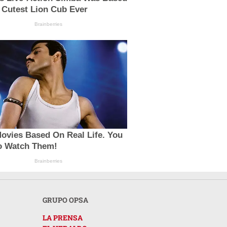
 Cutest Lion Cub Ever
Brainberries
ovies Based On Real Life. You
o Watch Them!
Brainberries
GRUPO OPSA
LA PRENSA