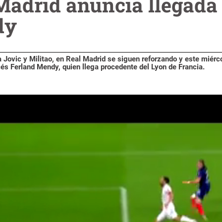
 Madrid anuncia llegada 
dy
a Jovic y Militao, en Real Madrid se siguen reforzando y este miérc
cés Ferland Mendy, quien llega procedente del Lyon de Francia.