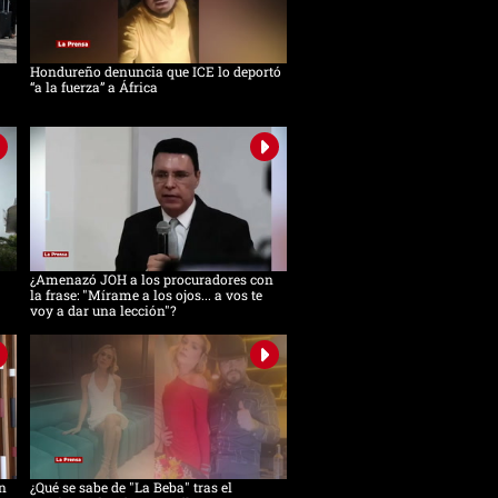
Hondureño denuncia que ICE lo deportó
“a la fuerza” a África
¿Amenazó JOH a los procuradores con
la frase: "Mírame a los ojos... a vos te
voy a dar una lección"?
n
¿Qué se sabe de "La Beba" tras el