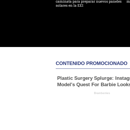
caminata para preparar nuevos paneles
m
solares en la EEI
CONTENIDO PROMOCIONADO
Plastic Surgery Splurge: Insta
Model's Quest For Barbie Look
Brainberries