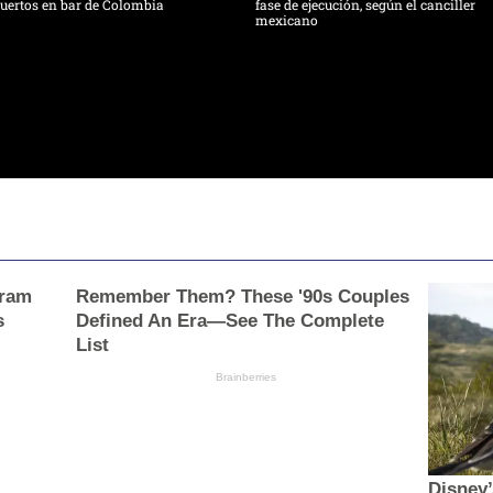
uertos en bar de Colombia
fase de ejecución, según el canciller
mexicano
gram
Remember Them? These '90s Couples
s
Defined An Era—See The Complete
List
Brainberries
Disney