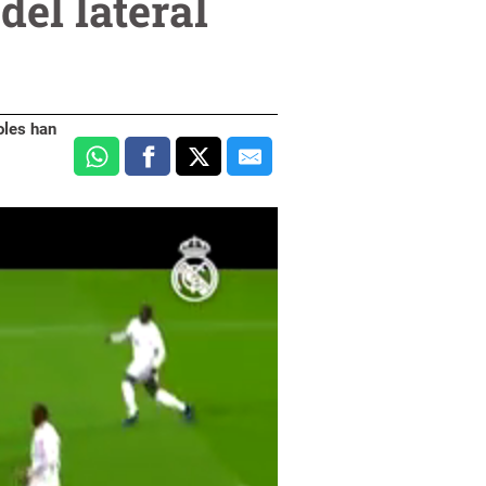
del lateral
oles han