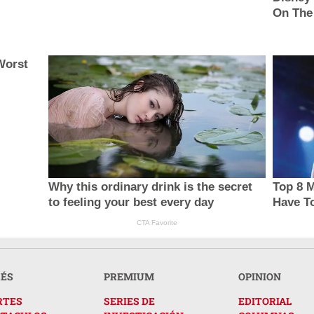
On The
Worst
Why this ordinary drink is the secret
Top 8 M
to feeling your best every day
Have T
CTA Favorite
RÉS
PREMIUM
OPINION
RTES
SERIES DE
EDITORIAL