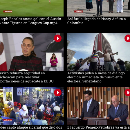
seph Rosales anota gol con el Austin
Así fue la llegada de Nasry Asfura a
C ante Tijuana en Leagues Cup.mp4
Colombia
xico refuerza seguridad en
Activistas piden a mesa de diálogo
ichoacán para reactivar
elección inmediata de nuevo ente
xportaciones de aguacate a EEUU
electoral venezolano
deo captó ataque sicarial que dejó dos
El acuerdo Pemex-Petrobras ya está e