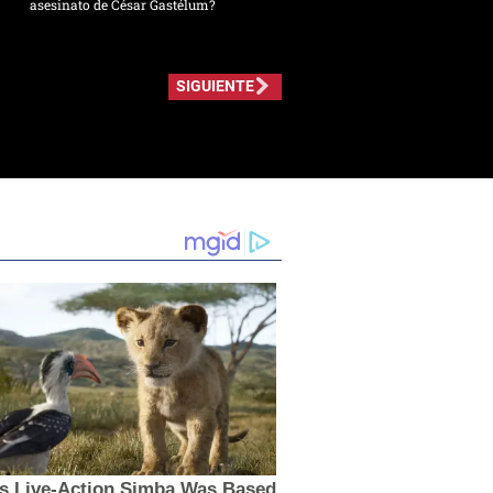
asesinato de César Gastélum?
SIGUIENTE
’s Live-Action Simba Was Based