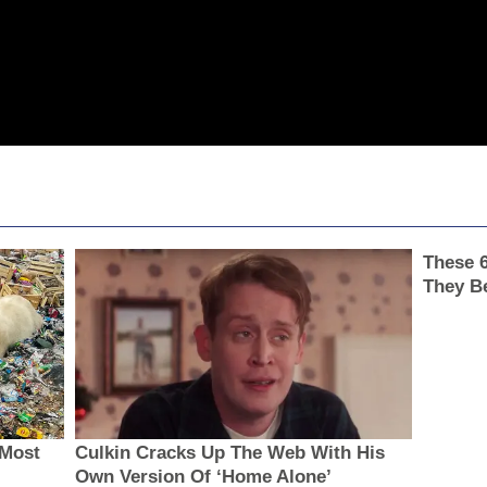
These 
They B
 Most
Culkin Cracks Up The Web With His
Own Version Of ‘Home Alone’