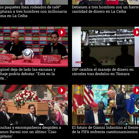
os paquetes iban rodeados de café”:
Detienen a tres hombres con un fuerte
pturan a tres hombres con millonaria
cantidad de dinero en La Ceiba
uma en La Ceiba
pinel deja de lado las excusas y
INP cambia el manejo de dinero en
chaje podría debutar: "Está en la
cárceles tras desfalco en Támara
sta..."
inchas y excompañeros despiden a
El futuro de Gianni Infantino al frente
anco Baresi con un último 'Ciao
de la FIFA enfrenta cuestionamientos
pitano'