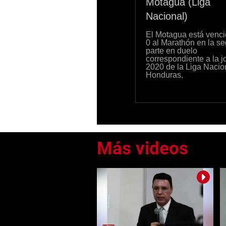
Motagua (Liga
Nacional)
El Motagua está venci
0 al Marathón en la s
parte en duelo
correspondiente a la 
2020 de la Liga Nacio
Honduras,
0
seconds
of
0
seconds
Volume
0%