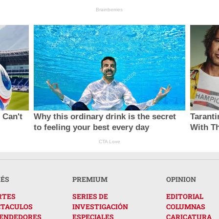
Brainberries
 Can't
Why this ordinary drink is the secret
Taranti
to feeling your best every day
With T
CTA Love
RÉS
PREMIUM
OPINION
RTES
SERIES DE
EDITORIAL
CTACULOS
INVESTIGACIÓN
COLUMNAS
ENDEDORES
ESPECIALES
CARICATURA