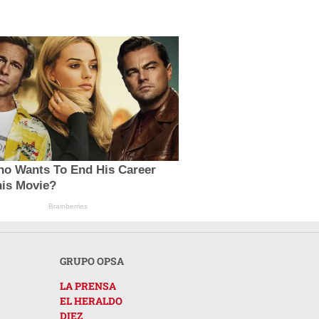
no Wants To End His Career
his Movie?
Brainberries
GRUPO OPSA
LA PRENSA
EL HERALDO
DIEZ