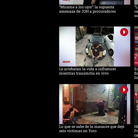
“Mírame a los ojos”: la supuesta
“L
amenaza de JOH a procuradores
ca
s
Le arrebatan la vida a influencer
Es
mientras transmitía en vivo
fi
li
Lo que se sabe de la masacre que dejó
H
seis víctimas en Yoro
Fr
ca