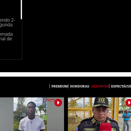
endo 2-
egunda
jornada
nal de
PREMIUM
HONDURAS
DEPORTES
ESPECTÁCU