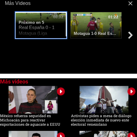
Más Videos
00:32
01:22
Próximo en 5
Real España 0 - 1
Motagua (Liga
Motagua 1-0 Real España (Liga Nacional de Honduras)
Nacional)
0
of
28
seconds
México refuerza seguridad en
Activistas piden a mesa de diálogo
Michoacán para reactivar
elección inmediata de nuevo ente
exportaciones de aguacate a EEUU
electoral venezolano