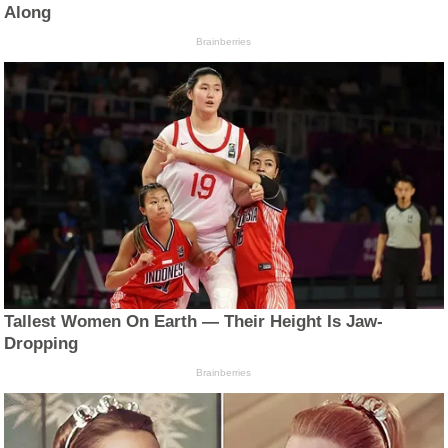
Along
Brainberries
Tallest Women On Earth — Their Height Is Jaw-
Dropping
Brainberries