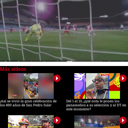
0
seconds
of
0
seconds
¡Así se vivió la gran celebración de
Del 1 al 10, ¿qué nota le ponen los
los 490 años de San Pedro Sula!
panameños a su selección y al DT en
este momento?