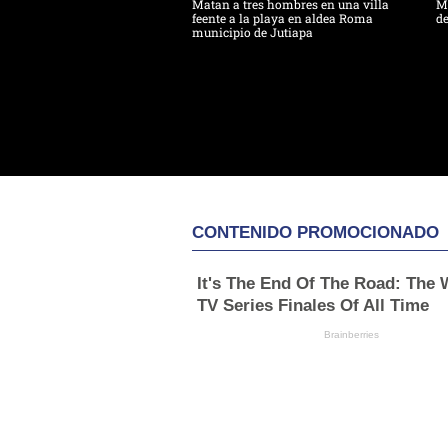
Matan a tres hombres en una villa
Ma
feente a la playa en aldea Roma
de
municipio de Jutiapa
CONTENIDO PROMOCIONADO
It's The End Of The Road: The 
TV Series Finales Of All Time
Brainberries