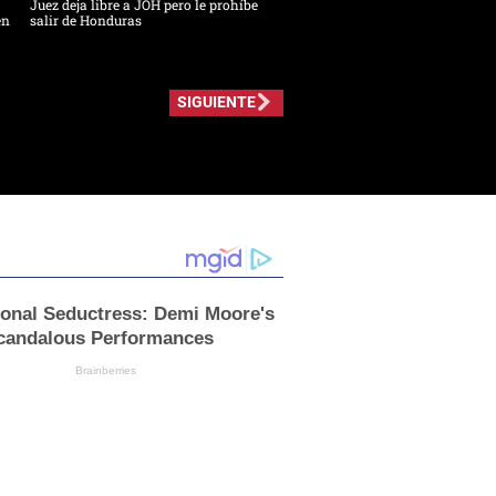
Juez deja libre a JOH pero le prohíbe
en
salir de Honduras
SIGUIENTE
ional Seductress: Demi Moore's
candalous Performances
Brainberries