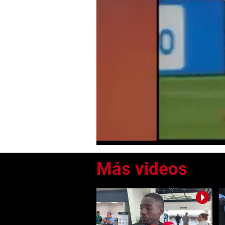
0
of
2
minutes,
22
seconds
Volume
0%