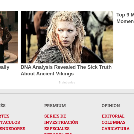
Top 9 M
Momen
ally
DNA Analysis Revealed The Sick Truth
About Ancient Vikings
Brainberries
RÉS
PREMIUM
OPINION
RTES
SERIES DE
EDITORIAL
CTACULOS
INVESTIGACIÓN
COLUMNAS
ENDEDORES
ESPECIALES
CARICATURA