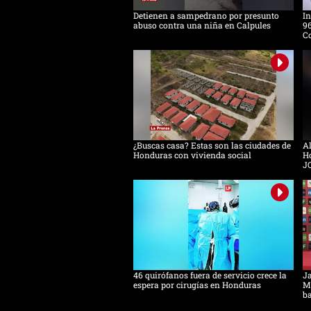
Detienen a sampedrano por presunto
In
abuso contra una niña en Calpules
96
Co
¿Buscas casa? Estas son las ciudades de
Al
Honduras con vivienda social
Ho
J
46 quirófanos fuera de servicio crece la
Ja
espera por cirugías en Honduras
Mo
ba