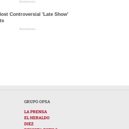
Brainberries
ost Controversial 'Late Show'
ts
Brainberries
GRUPO OPSA
LA PRENSA
EL HERALDO
DIEZ