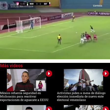
0
seconds
of
0
seconds
México refuerza seguridad en
Activistas piden a mesa de diálogo
Michoacán para reactivar
elección inmediata de nuevo ente
exportaciones de aguacate a EEUU
electoral venezolano