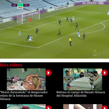
0
of
2
minutes,
16
seconds
“Murió durmiendo”: el desgarrador
Retiran el cuerpo de Nasser Hilsaca
relato de la hermana de Nasser
del Hospital Atlántida
Hilsaca