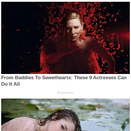
From Baddies To Sweethearts: These 9 Actresses Can
Do It All
Brainberries