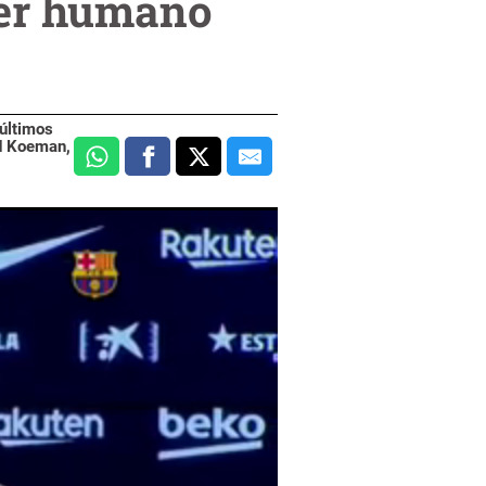
ser humano
 últimos
ld Koeman,