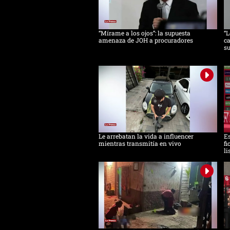
“Mírame a los ojos”: la supuesta
“L
amenaza de JOH a procuradores
ca
s
Le arrebatan la vida a influencer
Es
mientras transmitía en vivo
fi
li