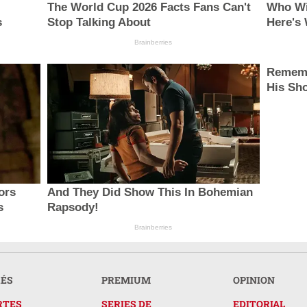
The World Cup 2026 Facts Fans Can't
Who Wi
s
Stop Talking About
Here's
Brainberries
Rememb
His Sh
ors
And They Did Show This In Bohemian
s
Rapsody!
Brainberries
RÉS
PREMIUM
OPINION
RTES
SERIES DE
EDITORIAL