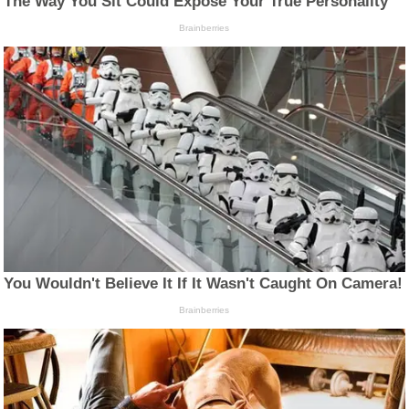
The Way You Sit Could Expose Your True Personality
Brainberries
You Wouldn't Believe It If It Wasn't Caught On Camera!
Brainberries