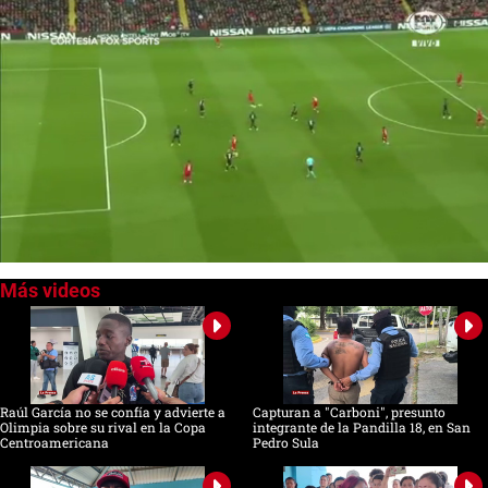
0
seconds
of
0
seconds
Raúl García no se confía y advierte a
Capturan a "Carboni", presunto
Olimpia sobre su rival en la Copa
integrante de la Pandilla 18, en San
Centroamericana
Pedro Sula