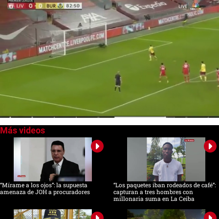
Próximo
Burnley 0-2 Liverpool (Premier League)
01:49
0
seconds
of
0
seconds
“Mírame a los ojos”: la supuesta
“Los paquetes iban rodeados de café”:
amenaza de JOH a procuradores
capturan a tres hombres con
millonaria suma en La Ceiba