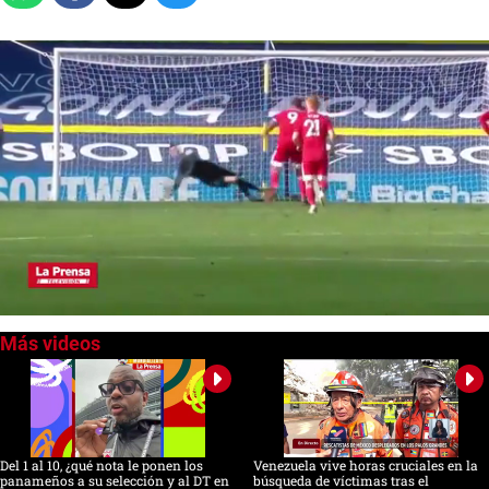
0
of
2
minutes,
7
seconds
Del 1 al 10, ¿qué nota le ponen los
Venezuela vive horas cruciales en la
panameños a su selección y al DT en
búsqueda de víctimas tras el