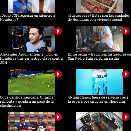
¿Debió JOH regresar en silencio a
¿Buscas casa? Estas son las ciudades
Honduras?
de Honduras con vivienda social
Alexander Ardón enfrenta juicio en
Entre betún y tradición: lustradores de
Honduras tras ser testigo clave contra
San Pedro Sula celebran su día
JOH
Copa Centroamericana: Olimpia
46 quirófanos fuera de servicio crece
remonta y queda a un paso de la
la espera por cirugías en Honduras
clasificación