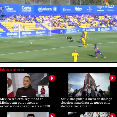
0
seconds
of
0
seconds
México refuerza seguridad en
Activistas piden a mesa de diálogo
Michoacán para reactivar
elección inmediata de nuevo ente
exportaciones de aguacate a EEUU
electoral venezolano