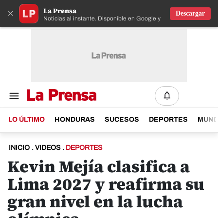
La Prensa
×
Descargar
Noticias al instante. Disponible en Google y IOS
LO ÚLTIMO
HONDURAS
SUCESOS
DEPORTES
MUN
INICIO
.
VIDEOS
.
DEPORTES
Kevin Mejía clasifica a
Lima 2027 y reafirma su
gran nivel en la lucha