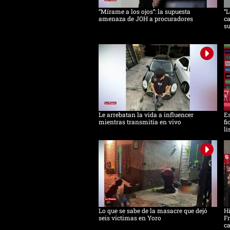
“Mírame a los ojos”: la supuesta
“L
amenaza de JOH a procuradores
ca
s
Le arrebatan la vida a influencer
Es
mientras transmitía en vivo
fi
li
Lo que se sabe de la masacre que dejó
H
seis víctimas en Yoro
Fr
ca