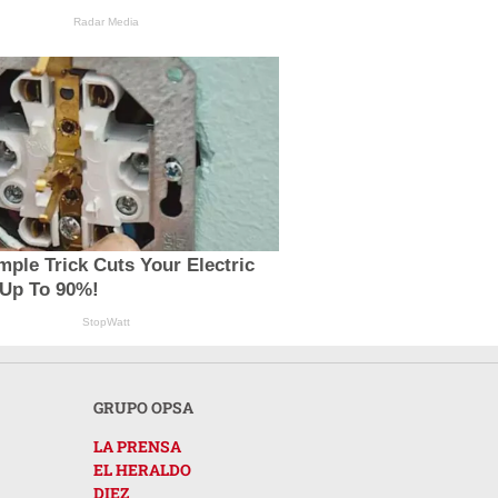
Radar Media
mple Trick Cuts Your Electric
 Up To 90%!
StopWatt
GRUPO OPSA
LA PRENSA
EL HERALDO
DIEZ