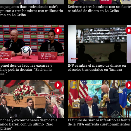
os paquetes iban rodeados de café”:
Detienen a tres hombres con un fuerte
pturan a tres hombres con millonaria
cantidad de dinero en La Ceiba
uma en La Ceiba
pinel deja de lado las excusas y
INP cambia el manejo de dinero en
chaje podría debutar: "Está en la
cárceles tras desfalco en Támara
sta..."
inchas y excompañeros despiden a
El futuro de Gianni Infantino al frente
anco Baresi con un último 'Ciao
de la FIFA enfrenta cuestionamientos
pitano'