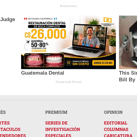
Brainberries
 Judge
Guatemala Dental
This Si
Bill By
Guatemala Dental
RÉS
PREMIUM
OPINION
RTES
SERIES DE
EDITORIAL
CTACULOS
INVESTIGACIÓN
COLUMNAS
ENDEDORES
ESPECIALES
CARICATURA