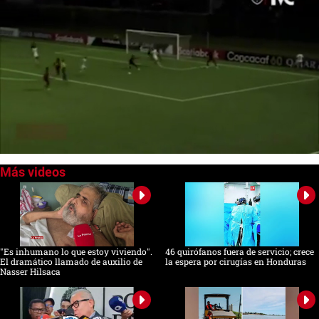
0
of
2
minutes,
34
seconds
"Es inhumano lo que estoy viviendo".
46 quirófanos fuera de servicio; crece
El dramático llamado de auxilio de
la espera por cirugías en Honduras
Nasser Hilsaca