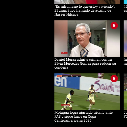
"Es inhumano lo que estoy viviendo".
46
El dramático llamado de auxilio de
es
Nasser Hilsaca
Daniel Meraz admite crimen contra
In
Elvia Mercedes Gómez para reducir su
mu
condena
Motagua logra ajustado triunfo ante
Jo
FAS y sigue firme en Copa
F
Centroamericana 2026