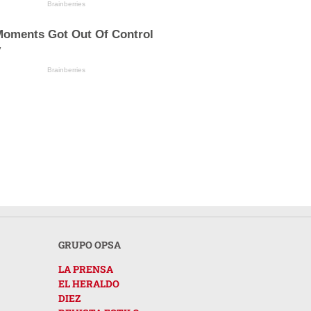
Brainberries
oments Got Out Of Control
y
Brainberries
GRUPO OPSA
LA PRENSA
EL HERALDO
DIEZ