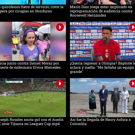
 quirófanos fuera de servicio; crece la
Mario Díaz niega estar implicado en
pera por cirugías en Honduras
reprogramación de audiencia contra
Roosevelt Hernández
icia juicio contra Daniel Meraz por
¿Quería regresar a Olimpia? Baptiste l
erte de enfermera Elvira Mercedes
aclara y suelta: "Me faltaba un equipo
grande"
seph Rosales anota gol con el Austin
Así fue la llegada de Nasry Asfura a
C ante Tijuana en Leagues Cup.mp4
Colombia