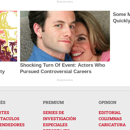
Brainberries
Some M
Quickl
Shocking Turn Of Event: Actors Who
ity
Pursued Controversial Careers
Brainberries
RÉS
PREMIUM
OPINION
RTES
SERIES DE
EDITORIAL
CTACULOS
INVESTIGACIÓN
COLUMNAS
ENDEDORES
ESPECIALES
CARICATURA