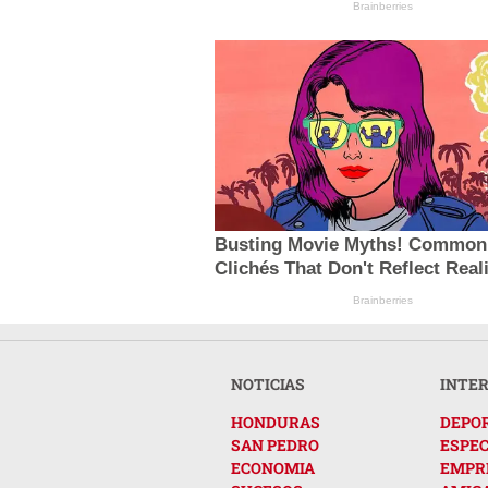
Brainberries
Busting Movie Myths! Common
Clichés That Don't Reflect Real
Brainberries
NOTICIAS
INTE
HONDURAS
DEPO
SAN PEDRO
ESPE
ECONOMIA
EMPR