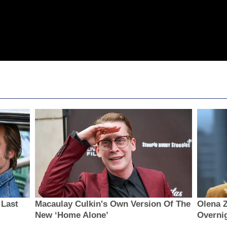
 Last
Macaulay Culkin's Own Version Of The
Olena Z
New ‘Home Alone’
Overni